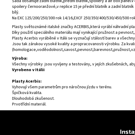
Sada obsahuje:zadní blatník,přední blatník,spoilery a air box panel.V
spoilery černooranžové,v replice 15 je přední blatník a zadní blatník
bílý.
Na EXC 125/200/250/300 rok 14/16,EXCF 250/350/400/530/450/500 rok
Plasty světoznámé italské značky ACERBIS,která vyrábí náhradní pla
Díky použití speciálního materiálu mají vynikající pružnost a pevnos
Plasty Acerbis vyráběné v Itálii se vyznačují stálostí barev a všechny
Jsou tak zárukou vysoké kvality a propracovanosti výrobku. Za kval
(homologace,voděodolnost,savost,pevnost,barevnost,pružnost,vzd
Výroba:
Všechny výrobky jsou vyvíjeny a testovány, v jejích zkušebnách, ab
Vyrobeno v Itálii
Plasty Acerbis:
Vyhovují všem parametrům pro náročnou jízdu v terénu.
Špičková kvalita.
Dlouhodobá zkušenost.
Prvotřídní materiál.
Z
á
Inst