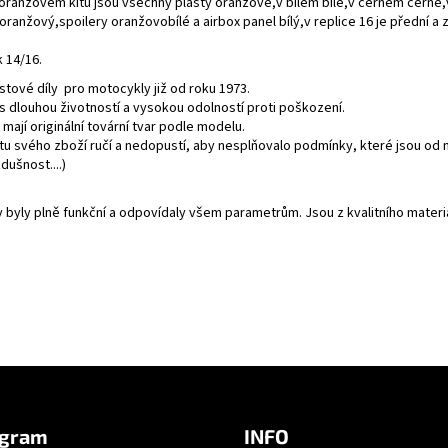
 oranžovém kitu jsou všechny plasty oranžové,v bílém bílé,v černém černé,v r
 oranžový,spoilery oranžovobílé a airbox panel bílý,v replice 16 je přední a
 14/16.
stové díly pro motocykly již od roku 1973.
t,s dlouhou životností a vysokou odolností proti poškození.
 mají originální tovární tvar podle modelu.
itu svého zboží ručí a nedopustí, aby nesplňovalo podmínky, které jsou od
ušnost....)
y byly plně funkční a odpovídaly všem parametrům. Jsou z kvalitního mate
agram
INFO