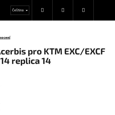
Hledat
Přihlášení
Nákupní
Čeština
košík
nocení
 Acerbis pro KTM EXC/EXCF
 14 replica 14