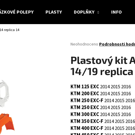
ÁZKOVÉ POLEPY
PLASTY
DOPLŇKY
INFO
14 replica 14
Co potřebujete najít?
Průměrné
Neohodnoceno
Podrobnosti hod
hodnocení
produktu
HLEDAT
Plastový kit
je
0,0
14/19 replica
z
5
Doporučujeme
hvězdiček.
KTM 125 EXC
2014
2015
2016
KTM 200 EXC
2014
2015
2016
KTM 250 EXC-F
2014
2015
2016
KTM 250 EXC
2014
2015
2016
KTM 300 EXC
2014
2015
2016
KTM 350 EXC-F
2014
2015
2016
KTM 400 EXC-F
2014
2015
2016