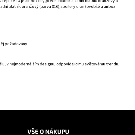
eplice 14 je air box bílý,přední blatník a zadní blatník oranžový a
 zadní blatník oranžový (barva 016),spoilery oranžovobílé a airbox
 něj požadovány
riálu, v nejmodernějším designu, odpovídajícímu světovému trendu.
VŠE O NÁKUPU