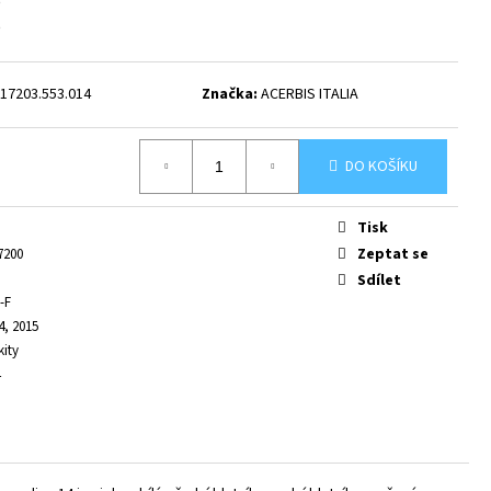
17203.553.014
Značka:
ACERBIS ITALIA
DO KOŠÍKU
Tisk
Zeptat se
7200
Sdílet
-F
4, 2015
kity