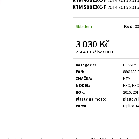
KTM 450 EXC-F
2014
2015
2016
KTM 500 EXC-F
2014
2015
2016
Skladem
Kód:
00
3 030 Kč
2 504,13 Kč bez DPH
Měrná
cena:
Kategorie
:
PLASTY
EAN
:
88611881
ZNAČKA
:
KTM
MODEL
:
EXC, EXC
ROK
:
2016, 201
Plasty na moto
:
plastové 
Barva
:
replica 14