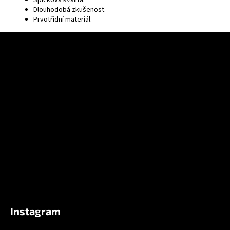
Dlouhodobá zkušenost.
Prvotřídní materiál.
Z
á
p
a
t
í
Instagram