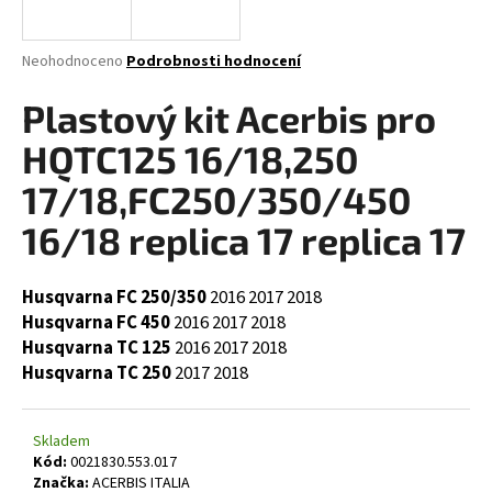
a
j
Průměrné
Neohodnoceno
Podrobnosti hodnocení
í
hodnocení
produktu
Plastový kit Acerbis pro
t
je
?
0,0
HQTC125 16/18,250
z
5
17/18,FC250/350/450
hvězdiček.
16/18 replica 17 replica 17
HLEDAT
Husqvarna FC 250/350
2016
2017
2018
Husqvarna FC 450
2016
2017
2018
Husqvarna TC 125
2016
2017
2018
D
Husqvarna TC 250
2017
2018
o
p
o
Skladem
r
Kód:
0021830.553.017
u
Značka:
ACERBIS ITALIA