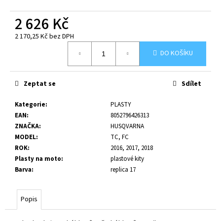
č
u
2 626 Kč
j
e
2 170,25 Kč bez DPH
m
Měrná
DO KOŠÍKU
cena:
e
Zeptat se
Sdílet
Kategorie
:
PLASTY
EAN
:
8052796426313
ZNAČKA
:
HUSQVARNA
MODEL
:
TC, FC
ROK
:
2016, 2017, 2018
Plasty na moto
:
plastové kity
Barva
:
replica 17
Popis