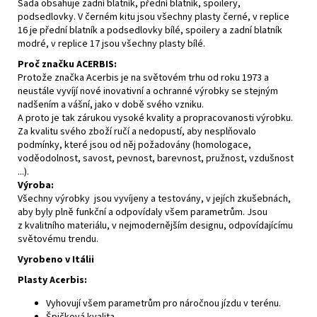
Sada obsahuje zadní blatník, přední blatník, spoilery,
podsedlovky. V černém kitu jsou všechny plasty černé, v replice
16 je přední blatník a podsedlovky bílé, spoilery a zadní blatník
modré, v replice 17 jsou všechny plasty bílé.
Proč značku ACERBIS:
Protože značka Acerbis je na světovém trhu od roku 1973 a
neustále vyvíjí nové inovativní a ochranné výrobky se stejným
nadšením a vášní, jako v době svého vzniku.
A proto je tak zárukou vysoké kvality a propracovanosti výrobku.
Za kvalitu svého zboží ručí a nedopustí, aby nesplňovalo
podmínky, které jsou od něj požadovány (homologace,
voděodolnost, savost, pevnost, barevnost, pružnost, vzdušnost
...).
Výroba:
Všechny výrobky jsou vyvíjeny a testovány, v jejích zkušebnách,
aby byly plně funkční a odpovídaly všem parametrům. Jsou
z kvalitního materiálu, v nejmodernějším designu, odpovídajícímu
světovému trendu.
Vyrobeno v Itálii
Plasty Acerbis:
Vyhovují všem parametrům pro náročnou jízdu v terénu.
Špičková kvalita.