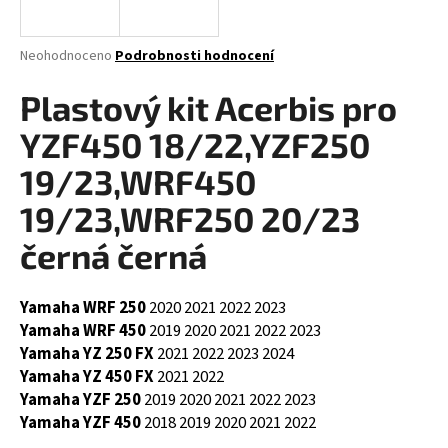
a
j
Průměrné
Neohodnoceno
Podrobnosti hodnocení
í
hodnocení
produktu
Plastový kit Acerbis pro
t
je
?
0,0
YZF450 18/22,YZF250
z
5
19/23,WRF450
hvězdiček.
19/23,WRF250 20/23
HLEDAT
černá černá
Yamaha WRF 250
2020
2021
2022
2023
D
Yamaha WRF 450
2019
2020
2021
2022
2023
o
Yamaha YZ 250 FX
2021
2022
2023
2024
p
Yamaha YZ 450 FX
2021
2022
o
Yamaha YZF 250
2019
2020
2021
2022
2023
r
Yamaha YZF 450
2018
2019
2020
2021
2022
u