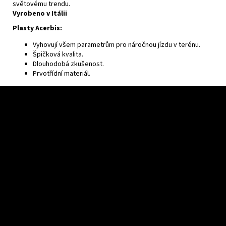
světovému trendu.
Vyrobeno v Itálii
Plasty Acerbis:
Vyhovují všem parametrům pro náročnou jízdu v terénu.
Špičková kvalita.
Dlouhodobá zkušenost.
Prvotřídní materiál.
Z
á
p
a
t
í