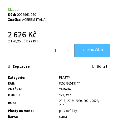
č
u
Skladem
j
Kód:
0022961.090
e
Značka:
ACERBIS ITALIA
m
e
2 626 Kč
2 170,25 Kč bez DPH
Měrná
DO KOŠÍKU
cena:
Zeptat se
Sdílet
Kategorie
:
PLASTY
EAN
:
8052796513747
ZNAČKA
:
YAMAHA
MODEL
:
YZF, WRF
2018, 2019, 2020, 2021, 2022,
ROK
:
2023
Plasty na moto
:
plastové kity
Barva
:
černá