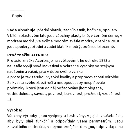
Popis
Sada obsahuje:
přední blatník, zadní blatník, bočnice, spoilery.
V bílém plastovém kitu jsou všechny plasty bílé, v černém černé, v
modrém modré, ve světle modrém světle modré, v replice 2018
jsou spoilery, přední a zadní blatník modrý, bočnice bíločerné.
Proč značku ACERBIS:
Protože značka Acerbis je na světovém trhu od roku 1973 a
neustále vyvíjí nové inovativní a ochranné výrobky se stejným
nadšením a vášní, jako v době svého vzniku.
A proto je tak zárukou vysoké kvality a propracovanosti výrobku.
Za kvalitu svého zboží ručí a nedopustí, aby nesplňovalo
podmínky, které jsou od něj požadovány (homologace,
voděodolnost, savost, pevnost, barevnost, pružnost, vzdušnost
...).
Výroba:
Všechny výrobky jsou vyvíjeny a testovány, v jejích zkušebnách,
aby byly plně funkční a odpovídaly všem parametrům. Jsou
z kvalitního materiálu, v nejmodernějším designu, odpovídajícímu