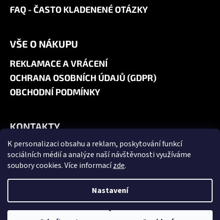
FAQ - ČASTO KLADENENÉ OTÁZKY
VŠE O NÁKUPU
REKLAMACE A VRÁCENÍ
OCHRANA OSOBNÍCH ÚDAJŮ (GDPR)
OBCHODNÍ PODMÍNKY
KONTAKTY
K personalizaci obsahu a reklam, poskytování funkcí
+420 606 180 071
sociálních médií a analýze naší návštěvnosti využíváme
info@jk9-graphics.cz
soubory cookies. Více informací
zde
.
@jk9graphics
Nastavení
Vytvořil Shoptet
Copyright 2026
JK9 GRAPHICS
. Všechna práva vyhrazena.
Upravit