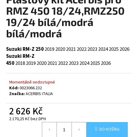
je
a
0,0
RMZ 450 18/24,RMZ250
z
j
5
19/24 bílá/modrá
í
hvězdiček.
bílá/modrá
t
?
Suzuki RM-Z 250
2019
2020
2021
2022
2023
2024
2025
2026
Suzuki RM-Z
450
2018
2019
2020
2021
2022
2023
2024
2025
2026
HLEDAT
Momentálně nedostupné
Kód:
0023066.232
Značka:
ACERBIS ITALIA
D
o
2 626 Kč
p
o
2 170,25 Kč bez DPH
r
Měrná
DO KOŠÍKU
cena:
u