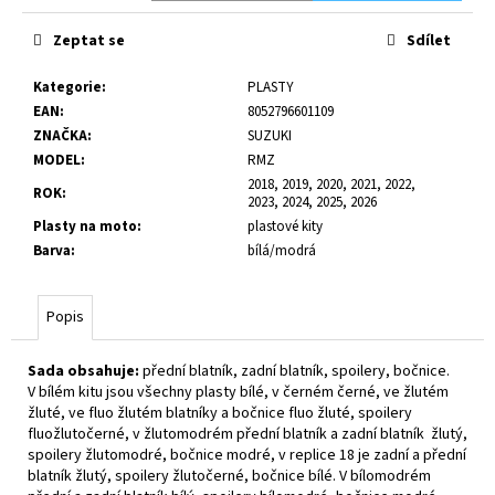
č
u
Zeptat se
Sdílet
j
e
Kategorie
:
PLASTY
m
EAN
:
8052796601109
e
ZNAČKA
:
SUZUKI
MODEL
:
RMZ
2018, 2019, 2020, 2021, 2022,
ROK
:
2023, 2024, 2025, 2026
Plasty na moto
:
plastové kity
Barva
:
bílá/modrá
Popis
Sada obsahuje:
přední blatník, zadní blatník, spoilery, bočnice.
V bílém kitu jsou všechny plasty bílé, v černém černé, ve žlutém
žluté, ve fluo žlutém blatníky a bočnice fluo žluté, spoilery
fluožlutočerné, v žlutomodrém přední blatník a zadní blatník žlutý,
spoilery žlutomodré, bočnice modré, v replice 18 je zadní a přední
blatník žlutý, spoilery žlutočerné, bočnice bílé. V bílomodrém