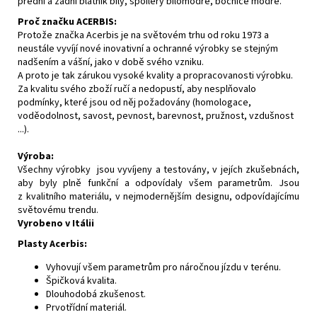
přední a zadní blatník bílý, spoilery bílomodré, bočnice modré.
Proč značku ACERBIS:
Protože značka Acerbis je na světovém trhu od roku 1973 a
neustále vyvíjí nové inovativní a ochranné výrobky se stejným
nadšením a vášní, jako v době svého vzniku.
A proto je tak zárukou vysoké kvality a propracovanosti výrobku.
Za kvalitu svého zboží ručí a nedopustí, aby nesplňovalo
podmínky, které jsou od něj požadovány (homologace,
voděodolnost, savost, pevnost, barevnost, pružnost, vzdušnost
...).
Výroba:
Všechny výrobky jsou vyvíjeny a testovány, v jejích zkušebnách,
aby byly plně funkční a odpovídaly všem parametrům. Jsou
z kvalitního materiálu, v nejmodernějším designu, odpovídajícímu
světovému trendu.
Vyrobeno v Itálii
Plasty Acerbis:
Vyhovují všem parametrům pro náročnou jízdu v terénu.
Špičková kvalita.
Dlouhodobá zkušenost.
Prvotřídní materiál.