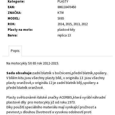
č
Kategorie
:
PLASTY
u
EAN
:
886118470450
j
ZNAČKA
:
KTM
e
MODEL
:
SX65
m
ROK
:
2014, 2015, 2013, 2012
e
Plasty na moto
:
plastové kity
Barva
:
replica 13
Popis
Na motocykly SX 65 rok 2012-2015.
Sada obsahuje:
zadní blatník s bočnicemi,přední blatník,spoilery.
V bílém kitu jsou všechny plasty bílé, v originálu 13 jsou všechny
plasty oranžové,v originálu 12 je zadní blatník bílý,spoilery a
přední blatník oranžové.
Plasty světoznámé italské značky ACERBIS,která vyrábí náhradní
plastové díly pro motocykly již od roku 1973.
Díky použití speciálního materiálu mají vynikající pružnost a
pevnost,s dlouhou životností a vysokou odolností proti