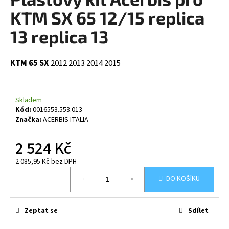
je
a
0,0
KTM SX 65 12/15 replica
z
j
5
13 replica 13
í
hvězdiček.
t
KTM 65 SX
2012
2013
2014
2015
?
Skladem
Kód:
0016553.553.013
HLEDAT
Značka:
ACERBIS ITALIA
2 524 Kč
2 085,95 Kč bez DPH
D
Měrná
o
DO KOŠÍKU
cena:
p
o
r
Zeptat se
Sdílet
u