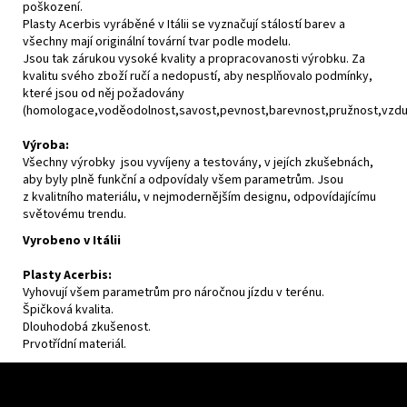
poškození.
Plasty Acerbis vyráběné v Itálii se vyznačují stálostí barev a
všechny mají originální tovární tvar podle modelu.
Jsou tak zárukou vysoké kvality a propracovanosti výrobku. Za
kvalitu svého zboží ručí a nedopustí, aby nesplňovalo podmínky,
které jsou od něj požadovány
(homologace,voděodolnost,savost,pevnost,barevnost,pružnost,vzdušn
Výroba:
Všechny výrobky jsou vyvíjeny a testovány, v jejích zkušebnách,
aby byly plně funkční a odpovídaly všem parametrům. Jsou
z kvalitního materiálu, v nejmodernějším designu, odpovídajícímu
světovému trendu.
Vyrobeno v Itálii
Plasty Acerbis:
Vyhovují všem parametrům pro náročnou jízdu v terénu.
Špičková kvalita.
Dlouhodobá zkušenost.
Prvotřídní materiál.
Z