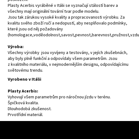
Plasty Acerbis vyráběné v Itálii se vyznačují stálostí barev a
všechny mají originální tovární tvar podle modelu.
Jsou tak zárukou vysoké kvality a propracovanosti výrobku. Za
kvalitu svého zboží ručí a nedopustí, aby nesplňovalo podmínky,
které jsou od něj požadovány
(homologace,voděodolnost,savost,pevnost,barevnost,pružnost,vzdušn
Výroba:
Všechny výrobky jsou vyvíjeny a testovány, v jejích zkušebnách,
aby byly plně funkční a odpovídaly všem parametrům. Jsou
z kvalitního materiálu, v nejmodernějším designu, odpovídajícímu
světovému trendu.
Vyrobeno v Itálii
Plasty Acerbis:
Vyhovují všem parametrům pro náročnou jízdu v terénu.
Špičková kvalita.
Dlouhodobá zkušenost.
Prvotřídní materiál.
Z
á