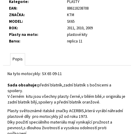
č
Kategorie
:
PLASTY
u
EAN
:
886118238708
j
ZNAČKA
:
KTM
e
MODEL
:
SX65
m
ROK
:
2011, 2010, 2009
e
Plasty na moto
:
plastové kity
Barva
:
replica 11
Popis
Na tyto motocykly: SX 65 09-11
Sada obsahuje:
přední blatník,zadní blatník s bočnicemi a
spoilery.
V černém kitu jsou všechny plasty černé,v bílém bílé,v originálu je
zadní blatník bílý,spoilery a přední blatník oranžové.
Plasty světoznámé italské značky ACERBIS,která vyrábí náhradní
plastové díly pro motocykly již od roku 1973.
Díky použití speciálního materiálu mají vynikající pružnost a
pevnost,s dlouhou životností a vysokou odolností proti
poškození.