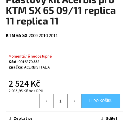
je
a
0,0
KTM SX 65 09/11 replica
z
j
5
11 replica 11
í
hvězdiček.
t
KTM 65 SX
2009
2010
2011
?
Momentálně nedostupné
Kód:
0016370.553
HLEDAT
Značka:
ACERBIS ITALIA
2 524 Kč
2 085,95 Kč bez DPH
D
Měrná
o
DO KOŠÍKU
cena:
p
o
r
Zeptat se
Sdílet
u