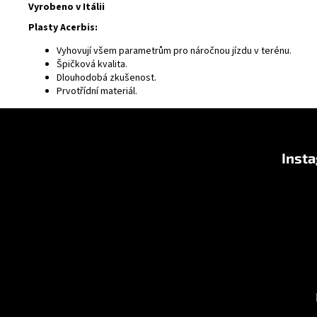
Vyrobeno v Itálii
Plasty Acerbis:
Vyhovují všem parametrům pro náročnou jízdu v terénu.
Špičková kvalita.
Dlouhodobá zkušenost.
Prvotřídní materiál.
Z
á
Inst
p
a
t
í