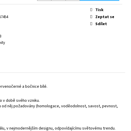
Tisk
Zeptat se
57454
Sdílet
8
kity
červenočerné a bočnice bílé.
ko v době svého vzniku.
jsou od něj požadovány (homologace, voděodolnost, savost, pevnost,
riálu, v nejmodernějším designu, odpovídajícímu světovému trendu.