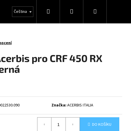
Hledat
Přihlášení
Nákupní
Čeština
košík
nocení
Acerbis pro CRF 450 RX
černá
0022530.090
Značka:
ACERBIS ITALIA
DO KOŠÍKU