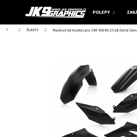
K
Přejít
na
o
POLEPY
ZAK
obsah
Zpět
Zpět
š
do
do
í
Domů
PLASTY
Plastový kit Acerbis pro CRF 450 RX 17/18 černá čern
obchodu
obchodu
k