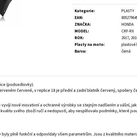
Měrná
cena:
Kategorie
:
PLASTY
EAN
:
80527964
ZNAČKA
:
HONDA
MODEL
:
CRF-RX
ROK
:
2017, 201
Plasty na moto
:
plastové 
Barva
:
černá
nice (podsedlovky).
erveném červené, v replice 18 je přední a zadní blatník červený, spoilery 
vyvíjí nové inovativní a ochranné výrobky se stejným nadšením a vášní, ja
a kvalitu svého zboží ručí a nedopustí, aby nesplňovalo podmínky, které 
y byly plně funkční a odpovídaly všem parametrům. Jsou z kvalitního mate