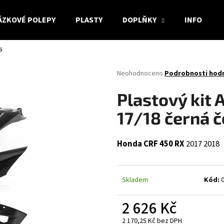
ÁZKOVÉ POLEPY
PLASTY
DOPLŇKY
INFO
á
Co potřebujete najít?
Průměrné
Neohodnoceno
Podrobnosti hod
hodnocení
produktu
HLEDAT
Plastový kit 
je
0,0
17/18 černá 
z
5
Doporučujeme
hvězdiček.
Honda CRF 450 RX
2017
2018
Skladem
Kód:
2 626 Kč
2 170,25 Kč bez DPH