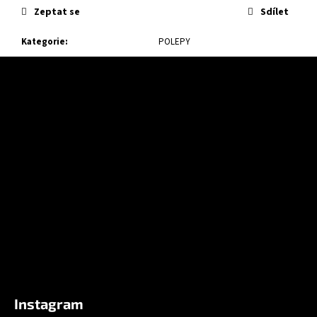
Zeptat se
Sdílet
Kategorie
:
POLEPY
Z
á
p
a
t
í
Instagram