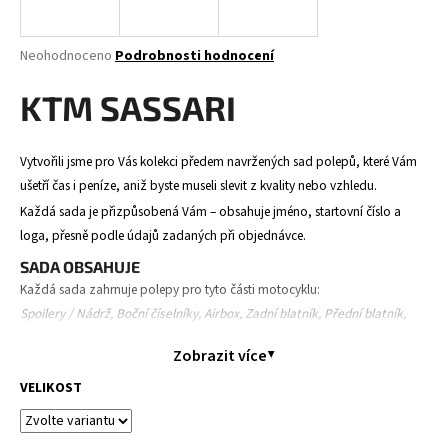
a
j
Průměrné
Neohodnoceno
Podrobnosti hodnocení
í
hodnocení
produktu
KTM SASSARI
t
je
?
0,0
z
Vytvořili jsme pro Vás kolekci předem navržených sad polepů, které Vám
5
ušetří čas i peníze, aniž byste museli slevit z kvality nebo vzhledu.
hvězdiček.
Každá sada je přizpůsobená Vám – obsahuje jméno, startovní číslo a
HLEDAT
loga, přesně podle údajů zadaných při objednávce.
SADA OBSAHUJE
Každá sada zahrnuje polepy pro tyto části motocyklu:
Spoilery / Nádrž, Boční číselníky, Airbox, Zadní blatník, Přední blatník,
D
Přední tabulka, Kryty tlumičů a kyvná vidlice.
o
Zobrazit více
p
Obsah se může mírně lišit v závislosti na modelu motocyklu.
o
VELIKOST
PRŮBĚH OBJEDNÁVKY
r
Objednáte polepy – zadáte své údaje (jméno, číslo, loga,
u
model motorky).