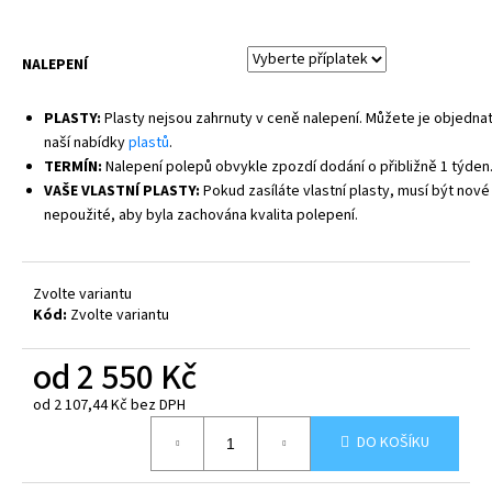
NALEPENÍ
PLASTY:
Plasty nejsou zahrnuty v ceně nalepení. Můžete je objednat
naší nabídky
plastů
.
TERMÍN:
Nalepení polepů obvykle zpozdí dodání o přibližně 1 týden
VAŠE VLASTNÍ PLASTY:
Pokud zasíláte vlastní plasty, musí být nové
nepoužité, aby byla zachována kvalita polepení.
Zvolte variantu
Kód:
Zvolte variantu
od
2 550 Kč
od
2 107,44 Kč
bez DPH
Měrná
DO KOŠÍKU
cena: