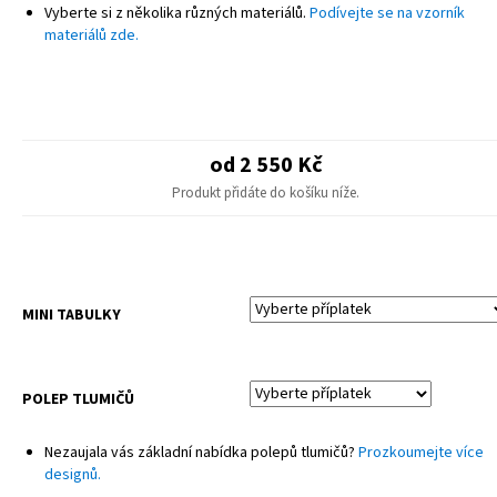
POZNÁMKA
Vyberte si z několika různých materiálů.
Podívejte se na vzorník
Finální design se může mírně lišit od produktové fotografie – drobné
materiálů zde.
úpravy pro různé modely.
Sady neobsahují potahy sedadel ani plastové díly.
od 2 550 Kč
Produkt přidáte do košíku níže.
MINI TABULKY
POLEP TLUMIČŮ
Nezaujala vás základní nabídka polepů tlumičů?
Prozkoumejte více
designů.