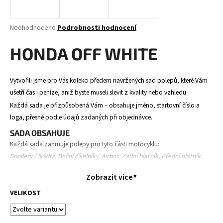
a
j
Průměrné
Neohodnoceno
Podrobnosti hodnocení
í
hodnocení
produktu
HONDA OFF WHITE
t
je
?
0,0
z
Vytvořili jsme pro Vás kolekci předem navržených sad polepů, které Vám
5
ušetří čas i peníze, aniž byste museli slevit z kvality nebo vzhledu.
hvězdiček.
Každá sada je přizpůsobená Vám – obsahuje jméno, startovní číslo a
HLEDAT
loga, přesně podle údajů zadaných při objednávce.
SADA OBSAHUJE
Každá sada zahrnuje polepy pro tyto části motocyklu:
Spoilery / Nádrž, Boční číselníky, Airbox, Zadní blatník, Přední blatník,
D
Přední tabulka, Kryty tlumičů a kyvná vidlice.
o
Zobrazit více
p
Obsah se může mírně lišit v závislosti na modelu motocyklu.
o
VELIKOST
PRŮBĚH OBJEDNÁVKY
r
Objednáte polepy – zadáte své údaje (jméno, číslo, loga,
u
model motorky).