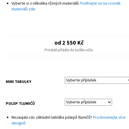
POZNÁMKA
Vyberte si z několika různých materiálů.
Podívejte se na vzorník
Finální design se může mírně lišit od produktové fotografie – drobné
materiálů zde.
úpravy pro různé modely.
Sady neobsahují potahy sedadel ani plastové díly.
od 2 550 Kč
Produkt přidáte do košíku níže.
MINI TABULKY
POLEP TLUMIČŮ
Nezaujala vás základní nabídka polepů tlumičů?
Prozkoumejte více
designů.