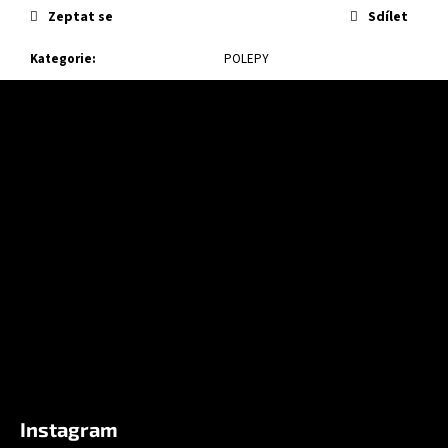
Zeptat se
Sdílet
Kategorie
:
POLEPY
Z
á
p
a
t
í
Instagram