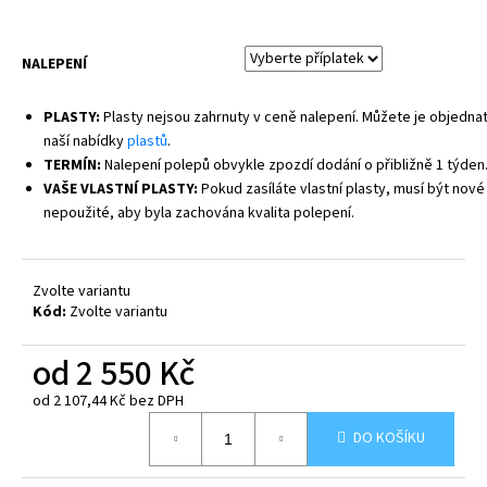
NALEPENÍ
PLASTY:
Plasty nejsou zahrnuty v ceně nalepení. Můžete je objednat
naší nabídky
plastů
.
TERMÍN:
Nalepení polepů obvykle zpozdí dodání o přibližně 1 týden
VAŠE VLASTNÍ PLASTY:
Pokud zasíláte vlastní plasty, musí být nové
nepoužité, aby byla zachována kvalita polepení.
Zvolte variantu
Kód:
Zvolte variantu
od
2 550 Kč
od
2 107,44 Kč
bez DPH
Měrná
DO KOŠÍKU
cena: