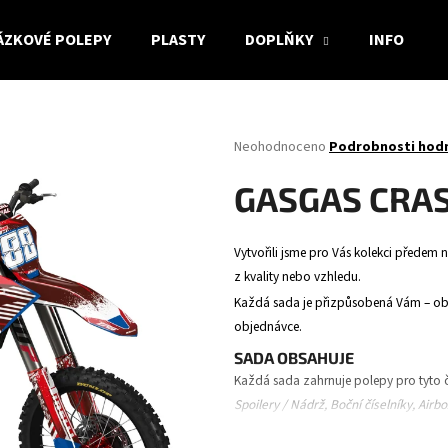
ÁZKOVÉ POLEPY
PLASTY
DOPLŇKY
INFO
Co potřebujete najít?
Průměrné
Neohodnoceno
Podrobnosti hod
hodnocení
produktu
HLEDAT
GASGAS CRA
je
0,0
z
Vytvořili jsme pro Vás kolekci předem n
5
Doporučujeme
z kvality nebo vzhledu.
hvězdiček.
Každá sada je přizpůsobená Vám – obsa
objednávce.
SADA OBSAHUJE
Každá sada zahrnuje polepy pro tyto č
Spoilery / Nádrž, Boční číselníky, Airb
vidlice.