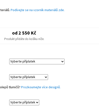
astové díly.
teriálů.
Podívejte se na vzorník materiálů zde.
od 2 550 Kč
Produkt přidáte do košíku níže.
polepů tlumičů?
Prozkoumejte více designů.