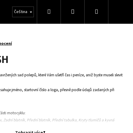
Hledat
Přihlášení
Nákupní
Čeština
košík
nocení
SH
avržených sad polepů, které Vám ušetří čas i peníze, aniž byste museli slevit
huje jméno, startovní číslo a loga, přesně podle údajů zadaných při
ásti motocyklu:
ox, Zadní blatník, Přední blatník, Přední tabulka, Kryty tlumičů a kyvná
Zobrazit více