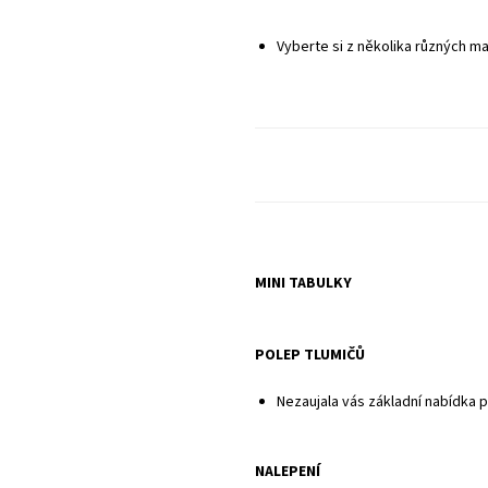
Sady neobsahují potahy sedadel ani pl
Vyberte si z několika různých ma
MINI TABULKY
POLEP TLUMIČŮ
Nezaujala vás základní nabídka 
NALEPENÍ