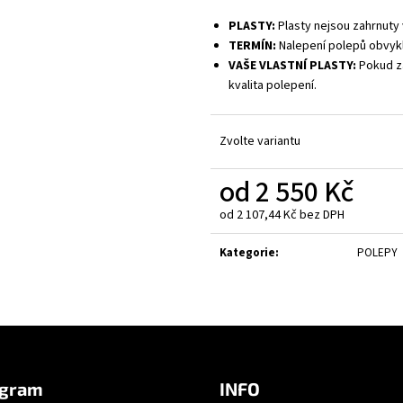
PLASTY:
Plasty nejsou zahrnuty 
TERMÍN:
Nalepení polepů obvykl
VAŠE VLASTNÍ PLASTY:
Pokud za
kvalita polepení.
Zvolte variantu
od
2 550 Kč
od
2 107,44 Kč
bez DPH
Měrná
cena:
Kategorie
:
POLEPY
agram
INFO