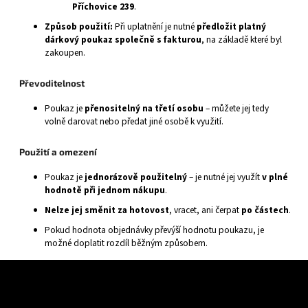
Příchovice 239
.
Způsob použití:
Při uplatnění je nutné
předložit platný
dárkový poukaz společně s fakturou
, na základě které byl
zakoupen.
Převoditelnost
Poukaz je
přenositelný na třetí osobu
– můžete jej tedy
volně darovat nebo předat jiné osobě k využití.
Použití a omezení
Poukaz je
jednorázově použitelný
– je nutné jej využít
v plné
hodnotě při jednom nákupu
.
Nelze jej směnit za hotovost
, vracet, ani čerpat
po částech
.
Pokud hodnota objednávky převýší hodnotu poukazu, je
možné doplatit rozdíl běžným způsobem.
Z
á