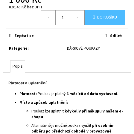
č
u
826,45 Kč bez DPH
Měrná
j
DO KOŠÍKU
cena:
e
m
e
Zeptat se
Sdílet
Kategorie
:
DÁRKOVÉ POUKAZY
Popis
Platnost a uplatnění
Platnost:
Poukaz je platný
6 měsíců od data vystavení
.
Místo a způsob uplatnění:
Poukaz lze uplatnit
kdykoliv při nákupu v našem e-
shopu
Alternativně je možné poukaz využít
při osobním
odběru po předchozí dohodě v provozovně