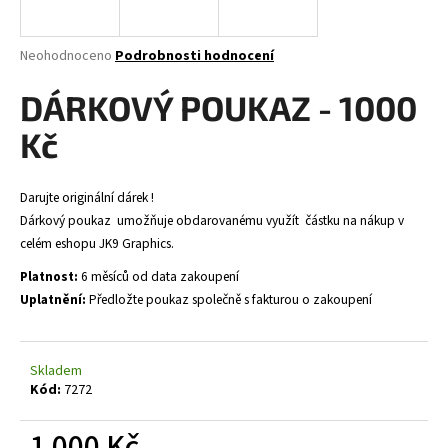
a
j
Průměrné
Neohodnoceno
Podrobnosti hodnocení
í
hodnocení
produktu
DÁRKOVÝ POUKAZ - 1000
t
je
?
0,0
Kč
z
5
hvězdiček.
Darujte originální dárek !
Dárkový poukaz umožňuje obdarovanému využít částku na nákup v
HLEDAT
celém eshopu JK9 Graphics.
Platnost:
6 měsíců od data zakoupení
Uplatnění:
Předložte poukaz společně s fakturou o zakoupení
D
o
p
Skladem
o
Kód:
7272
r
u
1 000 Kč