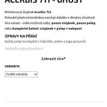
je
a
0,0
z
j
Motokrosový stojánek
Acerbis 711
5
í
Robustní plastová konstrukce zaručuje stabilitu a dlouhou životnost.
hvězdiček.
Více variant – máte možnost volby:
pouze stojánek
,
pouze polep
,
t
nebo
kompletní balení: stojánek + polep + nalepení
?
ÚPRAVY NA PŘÁNÍ
Každý polep lze doplnit o Vaše číslo, jméno a loga sponzorů.
PRŮBĚH OBJEDNÁVKY
Objednáte polep – zadáte své údaje (jméno, číslo, loga)
HLEDAT
Zobrazit více
Zpracujeme návrh – naši grafici upraví polep dle vašich
VARIANTA
požadavků
Pošleme Vám náhled ke kontrole e-mailem.
D
Po odsouhlasení návrhu vyrábíme a odesíláme přímo k Vám.
o
Doba výroby:
1–2 týdny od přijetí objednávky (dle momentálního
p
vytížení).
o
r
KVALITA
u
Naše polepy jsou vyrobeny z nejodolnějších dostupných materiálů pro