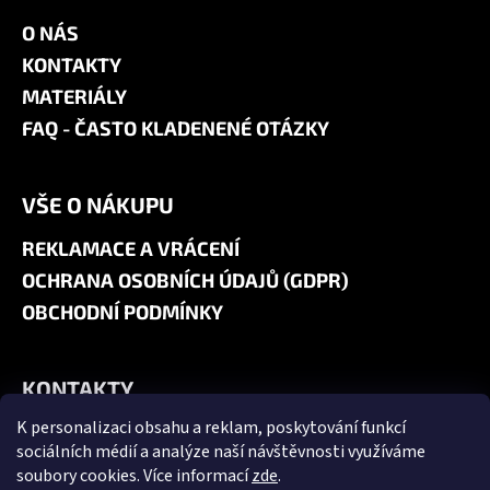
O NÁS
KONTAKTY
MATERIÁLY
FAQ - ČASTO KLADENENÉ OTÁZKY
VŠE O NÁKUPU
REKLAMACE A VRÁCENÍ
OCHRANA OSOBNÍCH ÚDAJŮ (GDPR)
OBCHODNÍ PODMÍNKY
KONTAKTY
K personalizaci obsahu a reklam, poskytování funkcí
+420 606 180 071
sociálních médií a analýze naší návštěvnosti využíváme
info@jk9-graphics.cz
soubory cookies. Více informací
zde
.